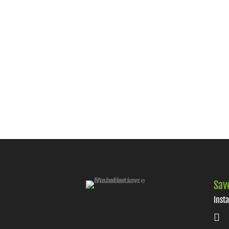
Sav
Inst
