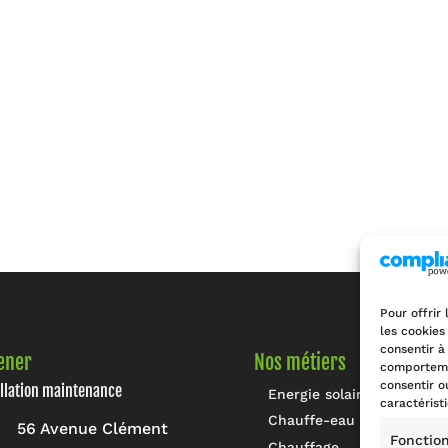
Pour offrir
les cookies
consentir à
ener
Nos métiers
comportemen
consentir o
allation maintenance
Energie solaire
caractérist
Chauffe-eau
56 Avenue Clément
Fonctio
Chauffage