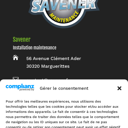
Savener
Installation maintenance

56 Avenue Clément Ader
30320 Marguerittes

contact@savener.fr
Gérer le consentement
Nos métiers
Pour offrir les meilleures expériences, nous utilisons des
Energie solaire
technologies telles que les cookies pour stocker et/ou accéder aux
Chauffe-eau
informations des appareils. Le fait de consentir à ces technologies
nous permettra de traiter des données telles que le comportement
Chauffage
de navigation ou les ID uniques sur ce site. Le fait de ne pas
Climatisation
consentir ou de retirer son consentement peut avoir un effet négatif